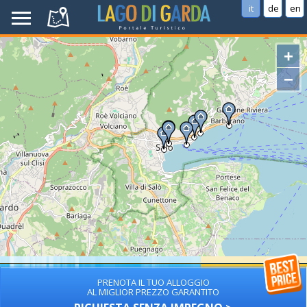
it
de
en
+
−
PRENOTA IL TUO ALLOGGIO
AL MIGLIOR PREZZO GARANTITO