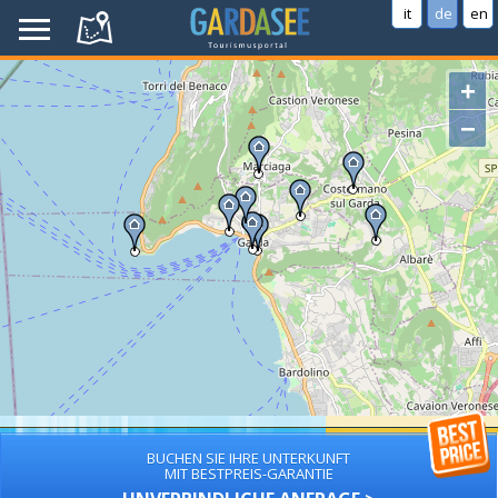
it
de
en
+
−
BUCHEN SIE IHRE UNTERKUNFT
MIT BESTPREIS-GARANTIE