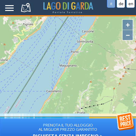
it
de
en
+
−
PRENOTA IL TUO ALLOGGIO
AL MIGLIOR PREZZO GARANTITO