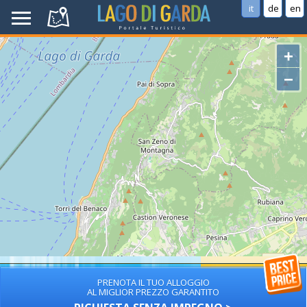
it
de
en
+
−
PRENOTA IL TUO ALLOGGIO
AL MIGLIOR PREZZO GARANTITO