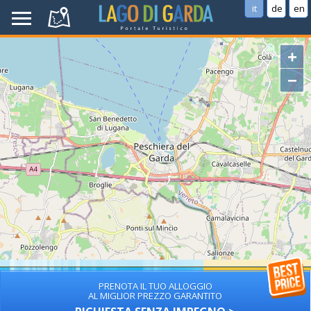
it
de
en
+
−
PRENOTA IL TUO ALLOGGIO
AL MIGLIOR PREZZO GARANTITO