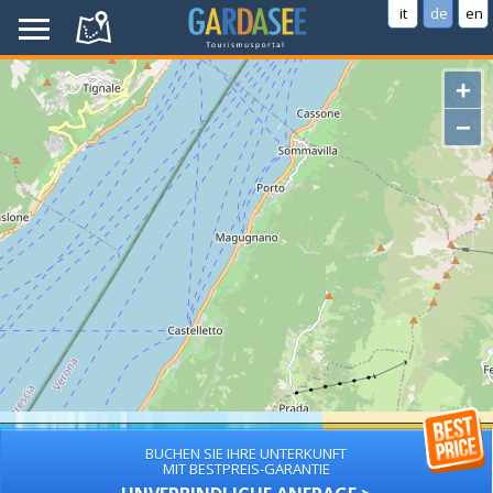
it
de
en
+
−
BUCHEN SIE IHRE UNTERKUNFT
MIT BESTPREIS-GARANTIE