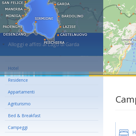
Alloggi e affitti al Lago di Garda
Hotel
Residence
Appartamenti
Camp
Agriturismo
Bed & Breakfast
Campeggi
H