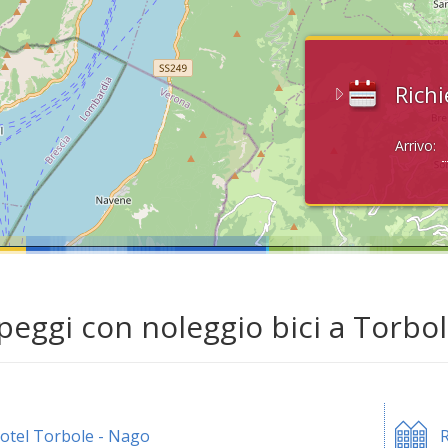
Richi
Arrivo:
eggi con noleggio bici a Torbol
otel Torbole - Nago
R