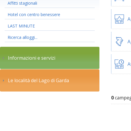
Affitti stagionali
Hotel con centro benessere
A
LAST MINUTE
Ricerca alloggi...
A
Informazioni e servizi
A
Le località del Lago di Garda
0
campegg