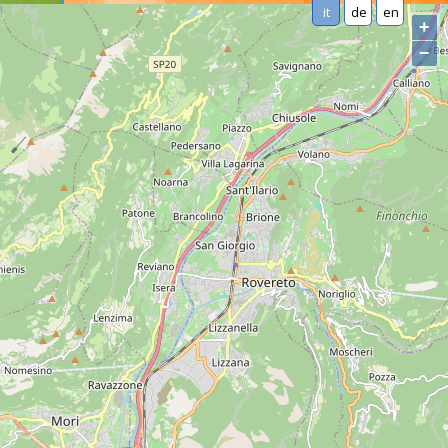
it
de
en
+
−