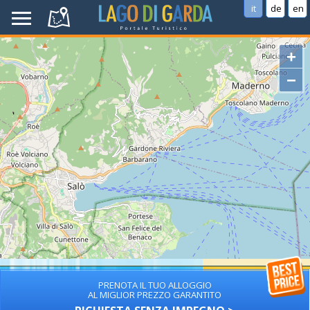
it
de
en
+
−
PRENOTA IL TUO ALLOGGIO
AL MIGLIOR PREZZO GARANTITO