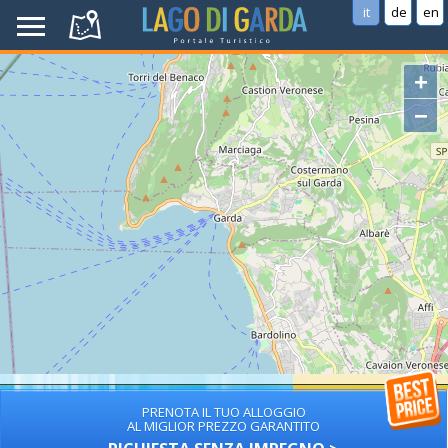
it
de
en
+
−
PRENOTA IL TUO ALLOGGIO
AL MIGLIOR PREZZO GARANTITO