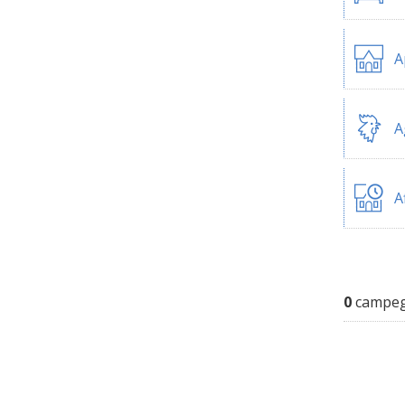
A
A
A
0
campegg