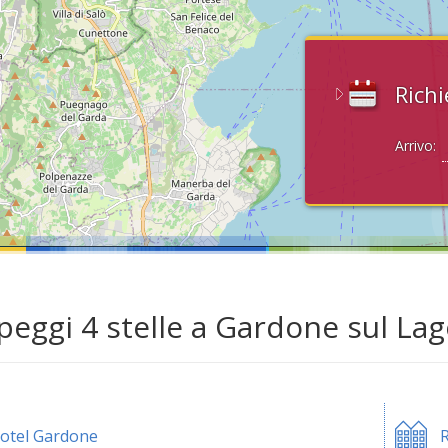
Richi
Arrivo:
eggi 4 stelle a Gardone sul Lag
otel Gardone
R