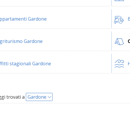
ppartamenti Gardone
B
griturismo Gardone
ffitti stagionali Gardone
H
i trovati a
Gardone