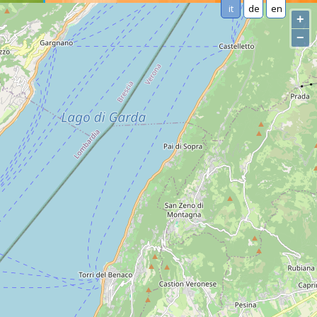
it
de
en
+
−