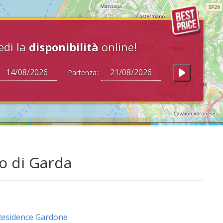
edi la
disponibilità
online!
Partenza:
o di Garda
esidence Gardone