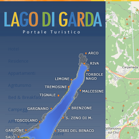
Alloggi e affitti al Lago di Garda
Hotel
Residence
Appartamenti
Agriturismo
Bed & Breakfast
Campeggi
Affitti stagionali
Hotel con centro benessere