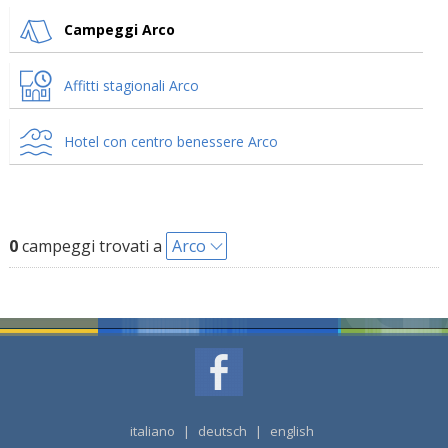
Campeggi Arco
Affitti stagionali Arco
Hotel con centro benessere Arco
0
campeggi trovati a
Arco
italiano
|
deutsch
|
english