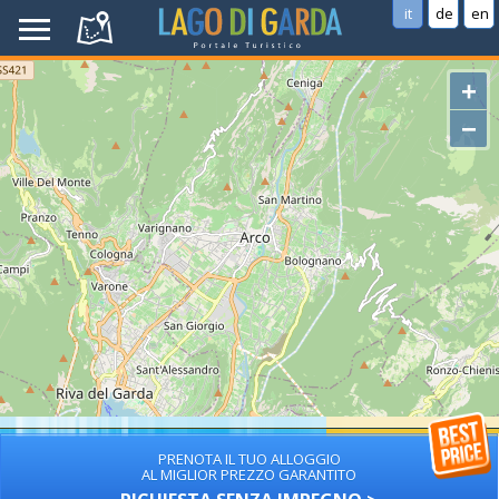
it
de
en
+
−
PRENOTA IL TUO ALLOGGIO
AL MIGLIOR PREZZO GARANTITO