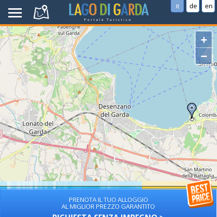
it
de
en
+
−
PRENOTA IL TUO ALLOGGIO
AL MIGLIOR PREZZO GARANTITO