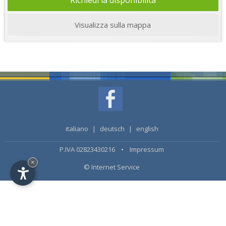
Richiedi la disponibilità
Visualizza sulla mappa
italiano
|
deutsch
|
english
P.IVA 02823430216 •
Impressum
×
© Internet Service