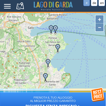
it
de
en
+
−
PRENOTA IL TUO ALLOGGIO
AL MIGLIOR PREZZO GARANTITO