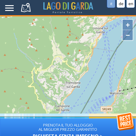
it
de
en
+
−
PRENOTA IL TUO ALLOGGIO
AL MIGLIOR PREZZO GARANTITO