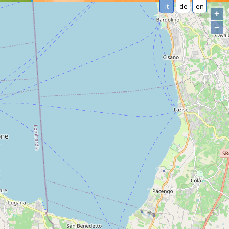
it
de
en
+
−