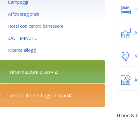
Campeggi
H
Affitti stagionali
Hotel con centro benessere
A
LAST MINUTE
Ricerca alloggi...
A
Informazioni e servizi
A
Le località del Lago di Garda
0
bed & b