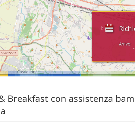
Richi
Arrivo:
& Breakfast con assistenza bam
da