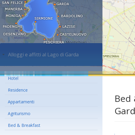
Alloggi e affitti al Lago di Garda
Hotel
Residence
Bed 
Appartamenti
Gar
Agriturismo
Bed & Breakfast