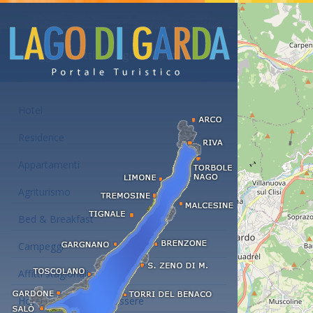
Alloggi e affitti al Lago di Garda
Hotel
Residence
Appartamenti
Agriturismo
Bed & Breakfast
Campeggi
Affitti stagionali
Hotel con centro benessere