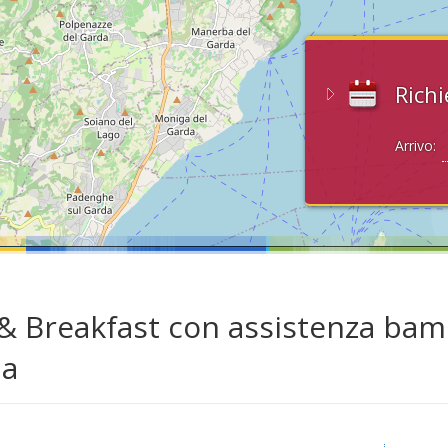
Richi
Arrivo:
& Breakfast con assistenza bambi
da