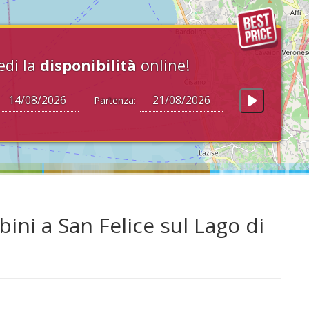
edi la
disponibilità
online!
Partenza:
ni a San Felice sul Lago di