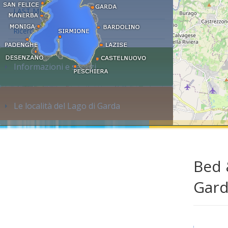
LAST MINUTE
Ricerca alloggi...
Informazioni e servizi
Le località del Lago di Garda
Bed 
Gar