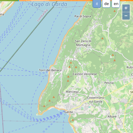
it
de
en
+
−