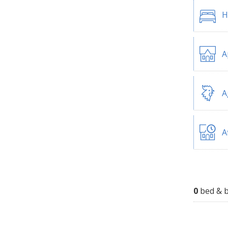
H
A
A
A
0
bed & b