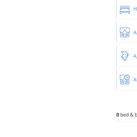
H
A
A
A
0
bed & b