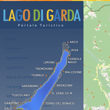
Alloggi e affitti al Lago di Garda
Hotel
Residence
Appartamenti
Agriturismo
Bed & Breakfast
Campeggi
Affitti stagionali
Hotel con centro benessere