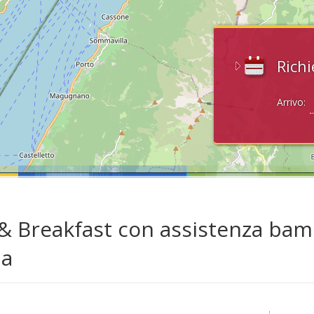
Richi
Arrivo:
& Breakfast con assistenza bamb
da