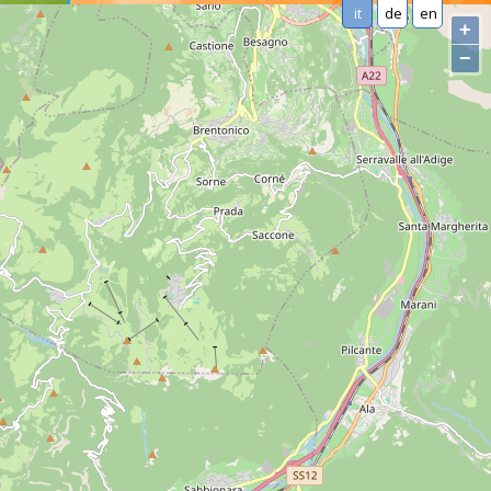
it
de
en
+
−