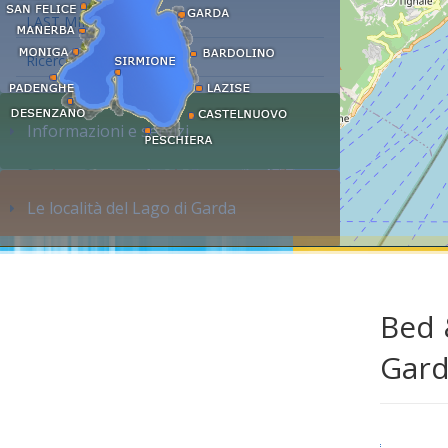
LAST MINUTE
Ricerca alloggi...
Informazioni e servizi
Le località del Lago di Garda
Bed 
Gar