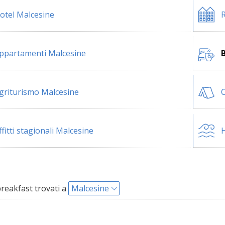
otel Malcesine
R
ppartamenti Malcesine
griturismo Malcesine
ffitti stagionali Malcesine
H
reakfast trovati a
Malcesine