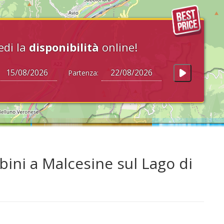
edi la
disponibilità
online!
Partenza:
ini a Malcesine sul Lago di