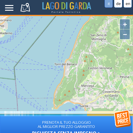
it
de
en
+
−
PRENOTA IL TUO ALLOGGIO
AL MIGLIOR PREZZO GARANTITO