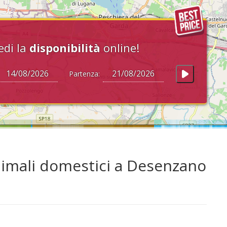
edi la
disponibilità
online!
Partenza:
nimali domestici a Desenzano