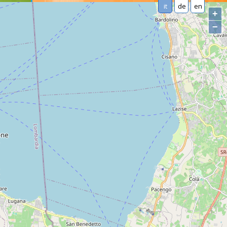
it
de
en
+
−