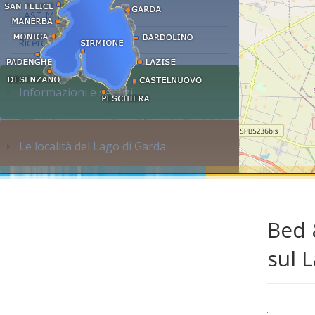
LAST MINUTE
Ricerca alloggi...
Informazioni e servizi
Le località del Lago di Garda
Bed 
sul 