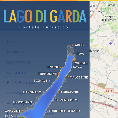
Alloggi e affitti al Lago di Garda
Hotel
Residence
Appartamenti
Agriturismo
Bed & Breakfast
Campeggi
Affitti stagionali
Hotel con centro benessere