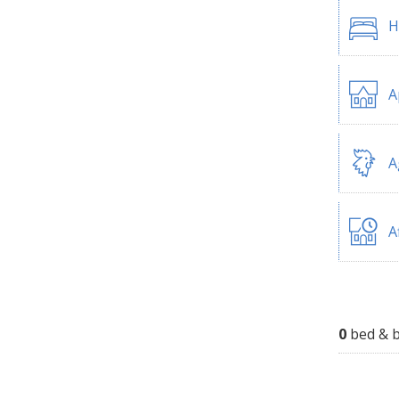
H
A
A
A
0
bed & b