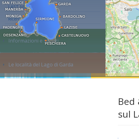
LAST MINUTE
Ricerca alloggi...
Informazioni e servizi
Le località del Lago di Garda
Bed 
sul 