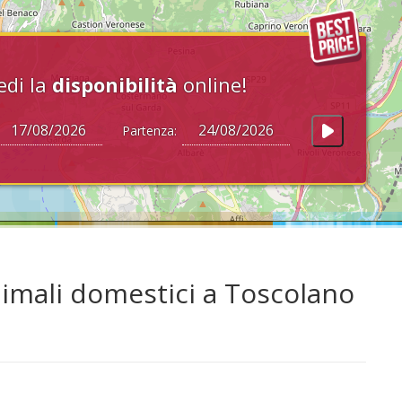
edi la
disponibilità
online!
Partenza:
imali domestici a Toscolano