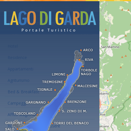
Alloggi e affitti al Lago di Garda
Hotel
Residence
Appartamenti
Agriturismo
Bed & Breakfast
Campeggi
Affitti stagionali
Hotel con centro benessere