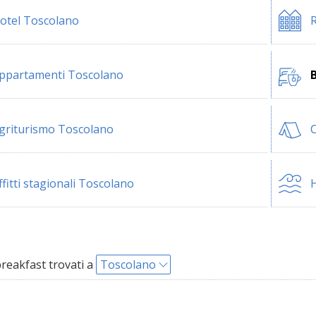
otel Toscolano
R
ppartamenti Toscolano
griturismo Toscolano
ffitti stagionali Toscolano
H
reakfast trovati a
Toscolano