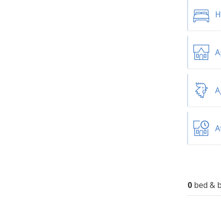
H
A
A
A
0
bed & b