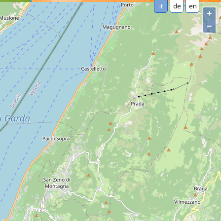
it
de
en
+
−