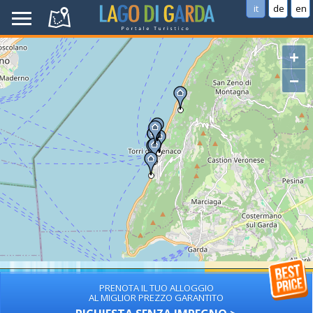
it
de
en
+
−
PRENOTA IL TUO ALLOGGIO
AL MIGLIOR PREZZO GARANTITO