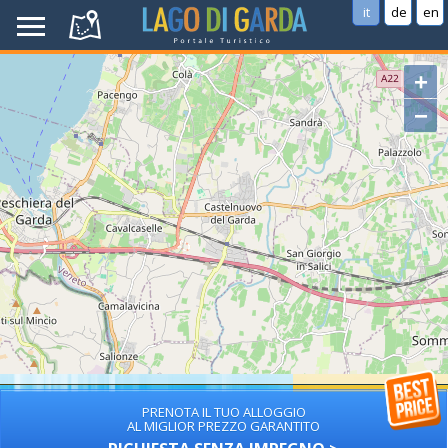
it
de
en
+
−
PRENOTA IL TUO ALLOGGIO
AL MIGLIOR PREZZO GARANTITO