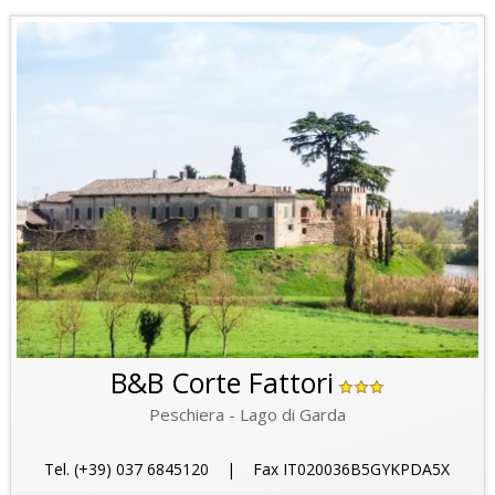
B&B Corte Fattori
Peschiera - Lago di Garda
Tel. (+39) 037 6845120 | Fax IT020036B5GYKPDA5X