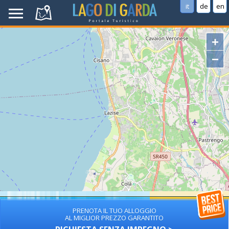
it
de
en
+
−
PRENOTA IL TUO ALLOGGIO
AL MIGLIOR PREZZO GARANTITO