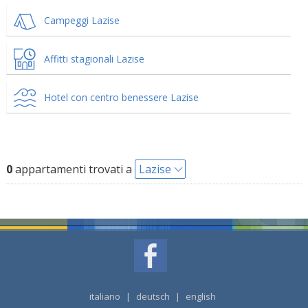
Campeggi Lazise
Affitti stagionali Lazise
Hotel con centro benessere Lazise
0
appartamenti trovati a
Lazise
italiano
|
deutsch
|
english