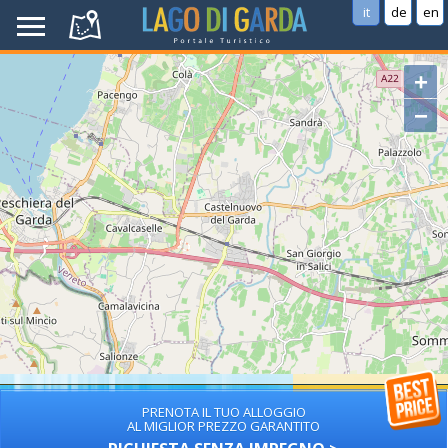
it
de
en
+
−
PRENOTA IL TUO ALLOGGIO
AL MIGLIOR PREZZO GARANTITO