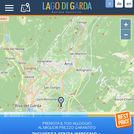
it
de
en
+
−
PRENOTA IL TUO ALLOGGIO
AL MIGLIOR PREZZO GARANTITO