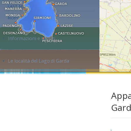
LAST MINUTE
Ricerca alloggi...
Informazioni e servizi
Le località del Lago di Garda
Appa
Gar