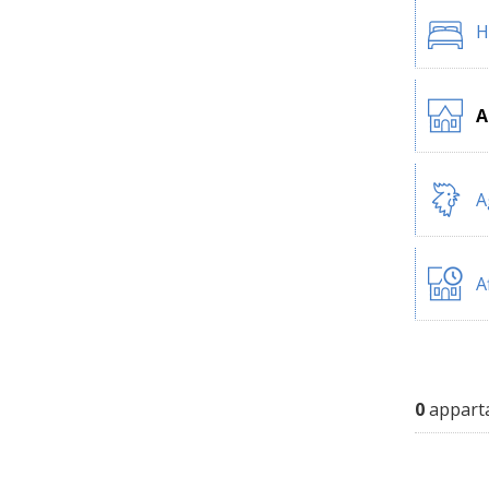
H
A
A
A
0
apparta