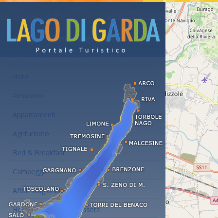
Alloggi e affitti al Lago di Garda
Hotel
Residence
Appartamenti
Agriturismo
Bed & Breakfast
Campeggi
Affitti stagionali
Hotel con centro benessere