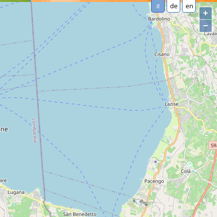
it
de
en
+
−