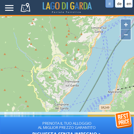
it
de
en
+
−
PRENOTA IL TUO ALLOGGIO
AL MIGLIOR PREZZO GARANTITO