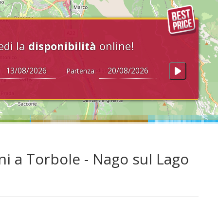
edi la
disponibilità
online!
Partenza:
i a Torbole - Nago sul Lago