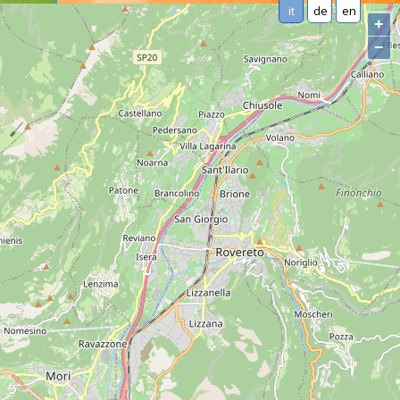
it
de
en
+
−