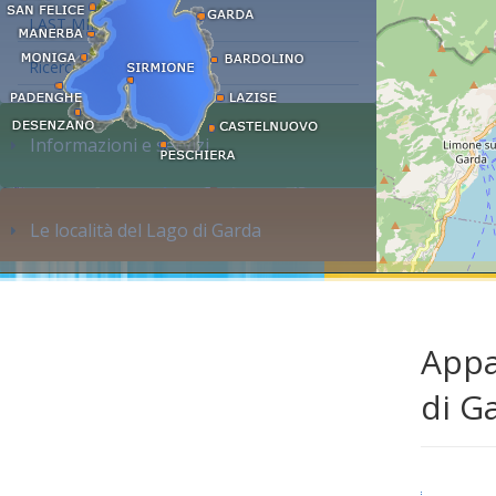
LAST MINUTE
Ricerca alloggi...
Informazioni e servizi
Le località del Lago di Garda
Appa
di G