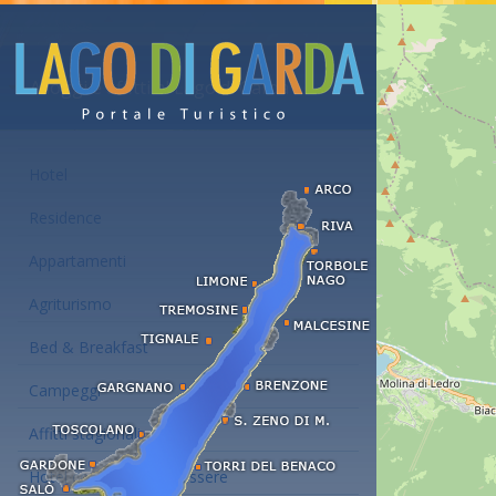
Alloggi e affitti al Lago di Garda
Hotel
Residence
Appartamenti
Agriturismo
Bed & Breakfast
Campeggi
Affitti stagionali
Hotel con centro benessere