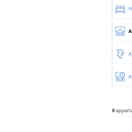
H
A
A
A
0
apparta