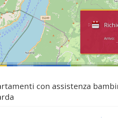
Richi
Arrivo:
rtamenti con assistenza bambin
arda