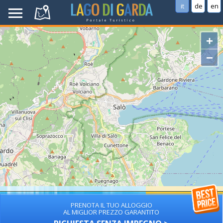
it
de
en
+
−
PRENOTA IL TUO ALLOGGIO
AL MIGLIOR PREZZO GARANTITO