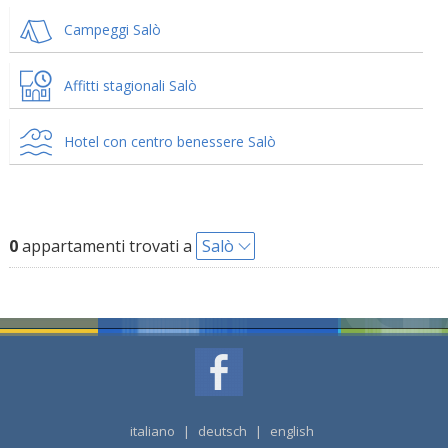
Campeggi Salò
Affitti stagionali Salò
Hotel con centro benessere Salò
0
appartamenti trovati a
Salò
italiano
|
deutsch
|
english