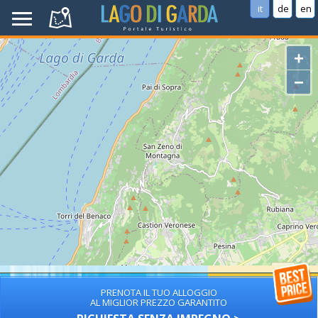
it
de
en
+
−
PRENOTA IL TUO ALLOGGIO
AL MIGLIOR PREZZO GARANTITO