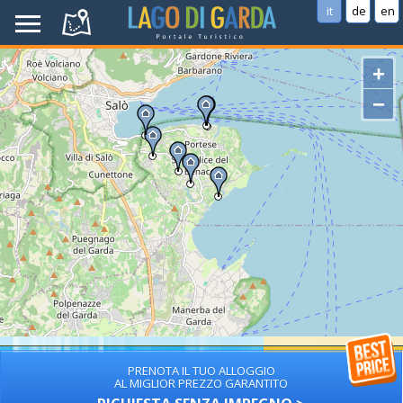
it
de
en
+
−
PRENOTA IL TUO ALLOGGIO
AL MIGLIOR PREZZO GARANTITO