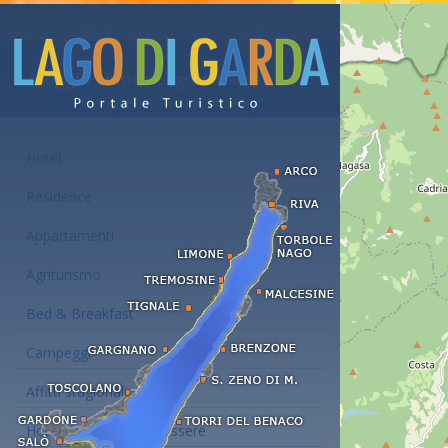
Alloggi e affitti al Lago di Garda
Hotel
Residence
Appartamenti
Agriturismo
Bed & Breakfast
Campeggi
Affitti stagionali
Hotel con centro benessere