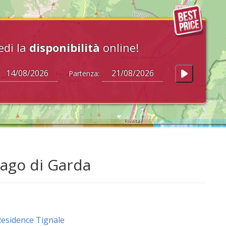
edi la
disponibilità
online!
Partenza:
Lago di Garda
esidence Tignale