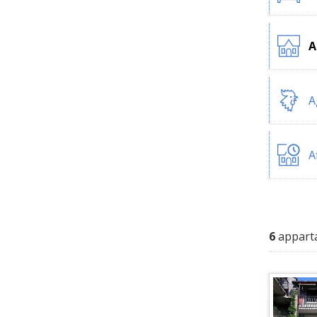
A
A
A
6
apparta