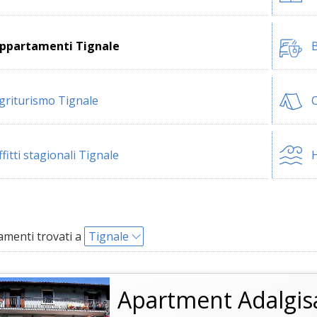
ppartamenti Tignale
B
griturismo Tignale
ffitti stagionali Tignale
H
menti trovati a
Tignale
Apartment Adalgis