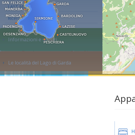
LAST MINUTE
Ricerca alloggi...
Informazioni e servizi
Le località del Lago di Garda
Appa
H