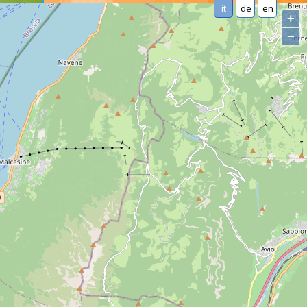
it
de
en
+
−