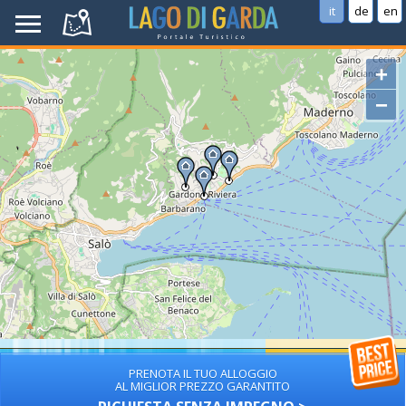
it
de
en
+
−
PRENOTA IL TUO ALLOGGIO
AL MIGLIOR PREZZO GARANTITO