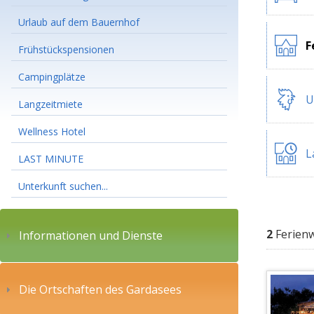
Urlaub auf dem Bauernhof
F
Frühstückspensionen
Campingplätze
U
Langzeitmiete
Wellness Hotel
L
LAST MINUTE
Unterkunft suchen...
2
Ferien
Informationen und Dienste
Die Ortschaften des Gardasees