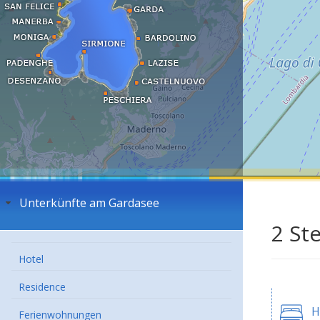
Unterkünfte am Gardasee
2 St
Hotel
Residence
H
Ferienwohnungen