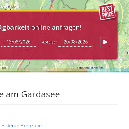
ügbarkeit
online anfragen!
:
Abreise:
ne am Gardasee
Residence Brenzone