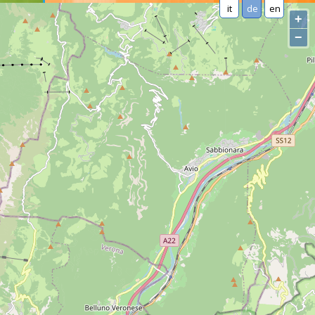
it
de
en
+
−