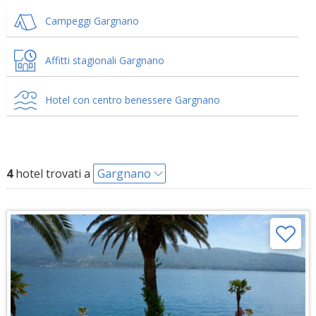
Campeggi Gargnano
Affitti stagionali Gargnano
Hotel con centro benessere Gargnano
4
hotel trovati a
Gargnano