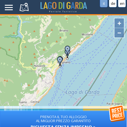
it
de
en
+
−
PRENOTA IL TUO ALLOGGIO
AL MIGLIOR PREZZO GARANTITO