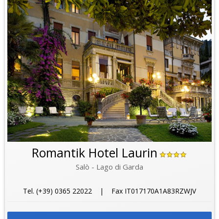
Romantik Hotel Laurin
Salò - Lago di Garda
Tel. (+39) 0365 22022 | Fax IT017170A1A83RZWJV