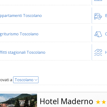
ppartamenti Toscolano
B
griturismo Toscolano
ffitti stagionali Toscolano
H
rovati a
Toscolano
Hotel Maderno
★★