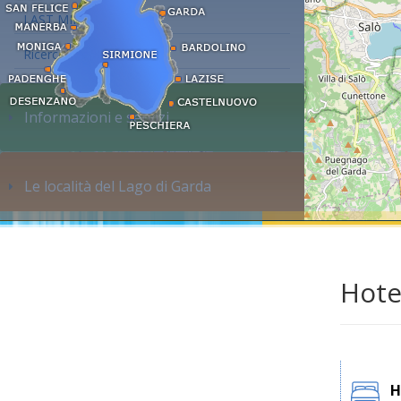
LAST MINUTE
Ricerca alloggi...
Informazioni e servizi
Le località del Lago di Garda
Hote
H