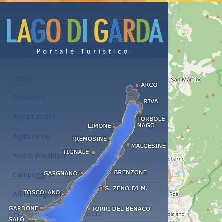
Alloggi e affitti al Lago di Garda
Hotel
Residence
Appartamenti
Agriturismo
Bed & Breakfast
Campeggi
Affitti stagionali
Hotel con centro benessere