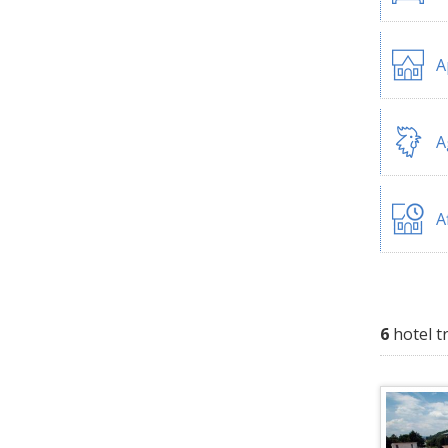
A
A
A
6
hotel t