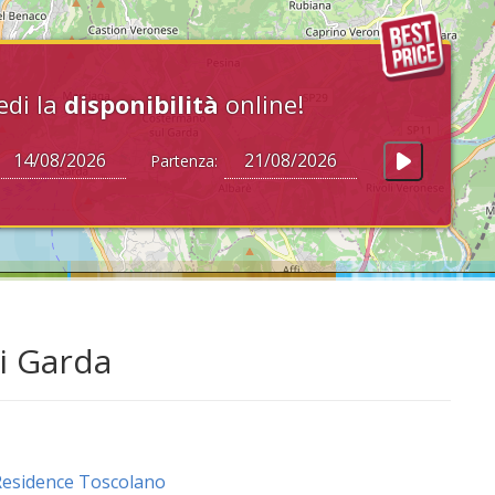
edi la
disponibilità
online!
Partenza:
di Garda
esidence Toscolano