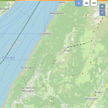
it
de
en
+
−