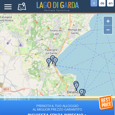
it
de
en
+
−
PRENOTA IL TUO ALLOGGIO
AL MIGLIOR PREZZO GARANTITO