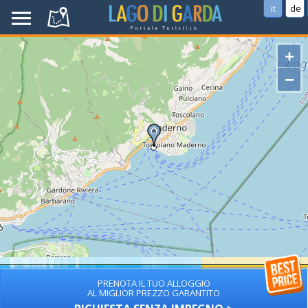
it
de
+
−
PRENOTA IL TUO ALLOGGIO
AL MIGLIOR PREZZO GARANTITO