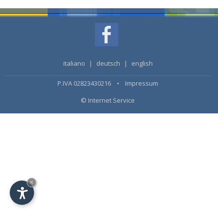
italiano
|
deutsch
|
english
P.IVA 02823430216 •
Impressum
© Internet Service
×