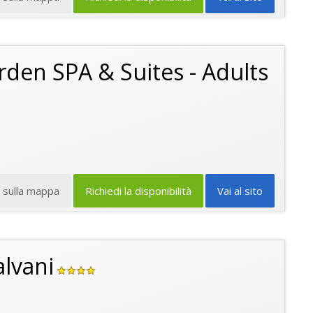
rden SPA & Suites - Adults
a sulla mappa
Richiedi la disponibilità
Vai al sito
alvani