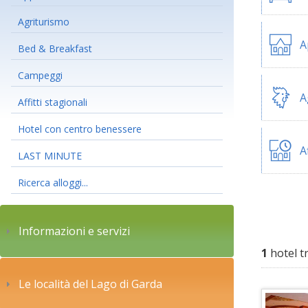
Agriturismo
A
Bed & Breakfast
Campeggi
A
Affitti stagionali
Hotel con centro benessere
A
LAST MINUTE
Ricerca alloggi...
Informazioni e servizi
1
hotel t
Le località del Lago di Garda