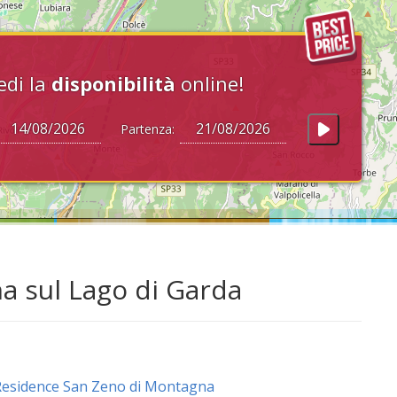
edi la
disponibilità
online!
Partenza:
na sul Lago di Garda
esidence San Zeno di Montagna