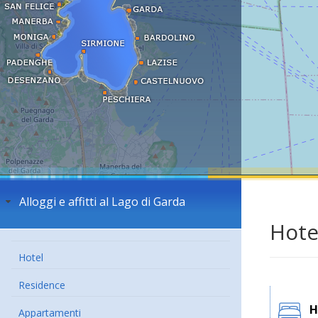
Alloggi e affitti al Lago di Garda
Hote
Hotel
Residence
H
Appartamenti