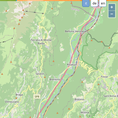
it
de
en
+
−