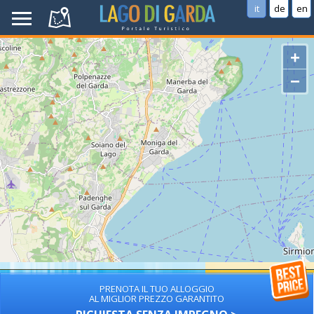
it
de
en
+
−
PRENOTA IL TUO ALLOGGIO
AL MIGLIOR PREZZO GARANTITO