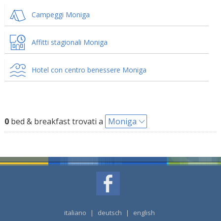
Campeggi Moniga
Affitti stagionali Moniga
Hotel con centro benessere Moniga
0
bed & breakfast trovati a
Moniga
italiano
|
deutsch
|
english