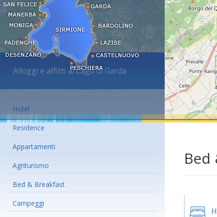
Alloggi e affitti al Lago di Garda
Hotel
Residence
Appartamenti
Bed 
Agriturismo
Bed & Breakfast
Campeggi
H