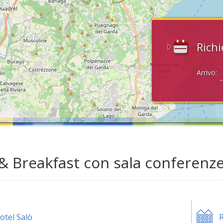
Richi
Arrivo:
& Breakfast con sala conferenze
otel Salò
R