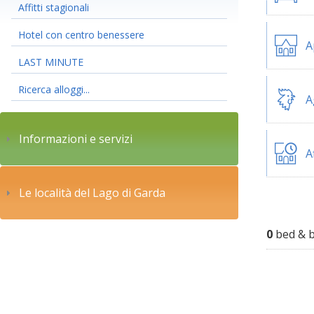
Affitti stagionali
Hotel con centro benessere
A
LAST MINUTE
Ricerca alloggi...
A
Informazioni e servizi
A
Le località del Lago di Garda
0
bed & b