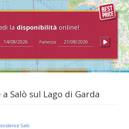
edi la
disponibilità
online!
Partenza:
 a Salò sul Lago di Garda
esidence Salò