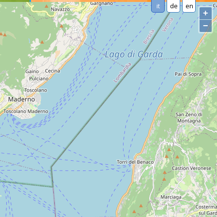
it
de
en
+
−