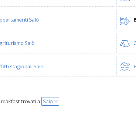
ppartamenti Salò
B
griturismo Salò
ffitti stagionali Salò
H
reakfast trovati a
Salò