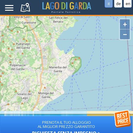
it
de
en
+
−
PRENOTA IL TUO ALLOGGIO
AL MIGLIOR PREZZO GARANTITO