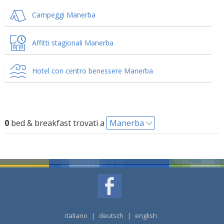
Campeggi Manerba
Affitti stagionali Manerba
Hotel con centro benessere Manerba
0
bed & breakfast trovati a
Manerba
italiano
|
deutsch
|
english