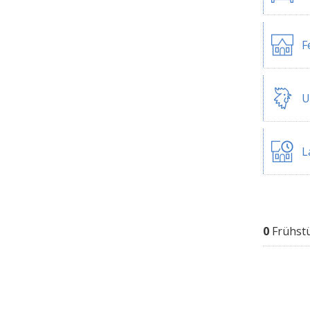
F
U
L
0
Frühst