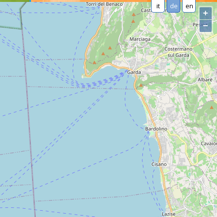
it
de
en
+
−