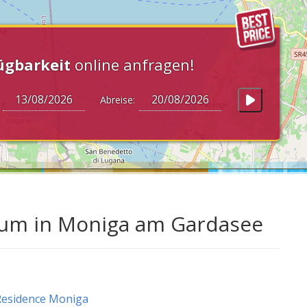
ügbarkeit
online anfragen!
:
Abreise:
aum in Moniga am Gardasee
Residence Moniga