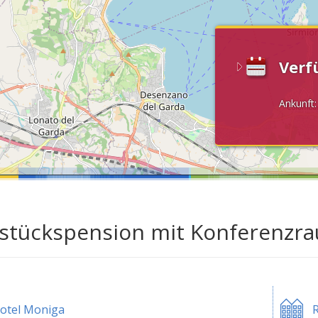
Verf
Ankunft
stückspension mit Konferenzr
otel Moniga