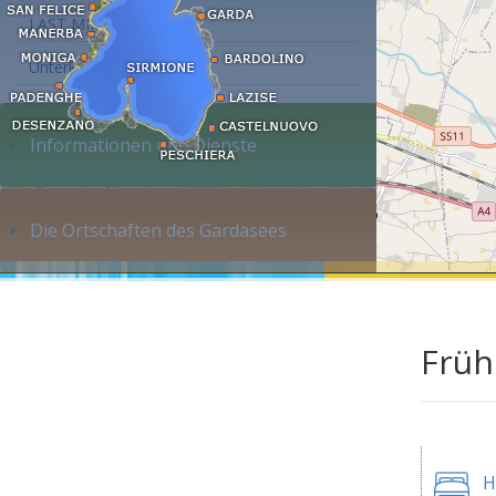
LAST MINUTE
Unterkunft suchen...
Informationen und Dienste
Die Ortschaften des Gardasees
Früh
H