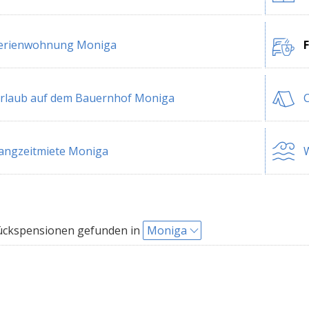
erienwohnung Moniga
rlaub auf dem Bauernhof Moniga
angzeitmiete Moniga
W
ückspensionen gefunden in
Moniga