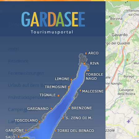
Unterkünfte am Gardasee
Hotel
Residence
Ferienwohnungen
Urlaub auf dem Bauernhof
Frühstückspensionen
Campingplätze
Langzeitmiete
Wellness Hotel