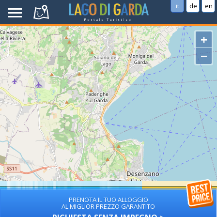
it
de
en
+
−
PRENOTA IL TUO ALLOGGIO
AL MIGLIOR PREZZO GARANTITO