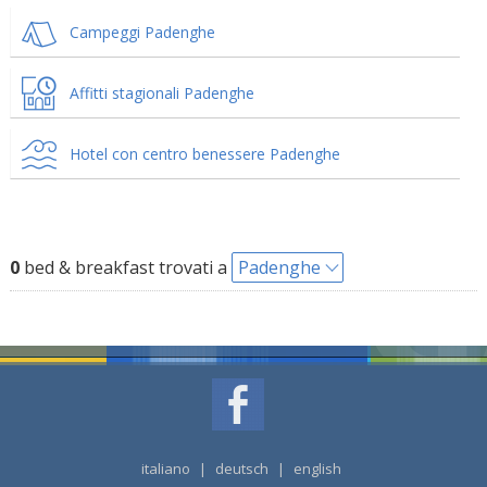
Campeggi Padenghe
Affitti stagionali Padenghe
Hotel con centro benessere Padenghe
0
bed & breakfast trovati a
Padenghe
italiano
|
deutsch
|
english