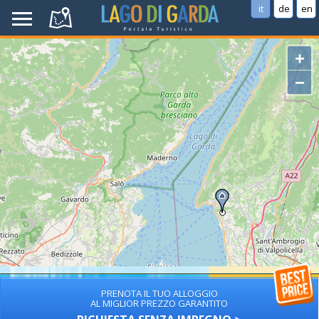
it
de
en
+
−
PRENOTA IL TUO ALLOGGIO
AL MIGLIOR PREZZO GARANTITO