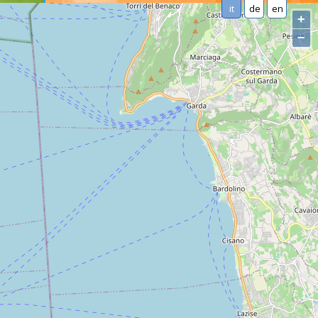
it
de
en
+
−