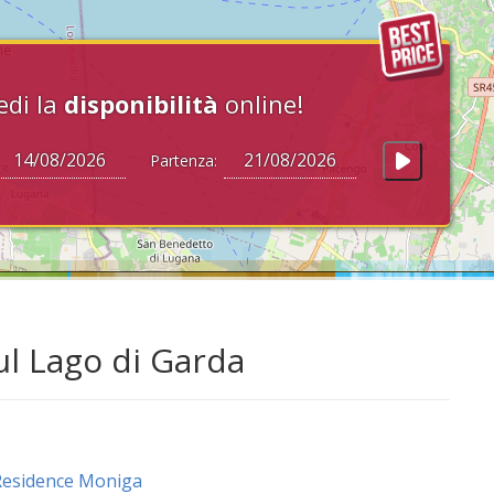
edi la
disponibilità
online!
Partenza:
ul Lago di Garda
Residence Moniga