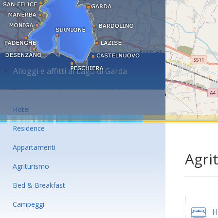
Alloggi e affitti al Lago di Garda
Hotel
Residence
Appartamenti
Agri
Agriturismo
Bed & Breakfast
Campeggi
H