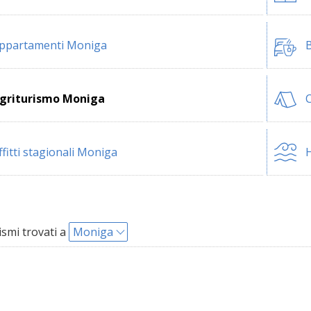
ppartamenti Moniga
B
griturismo Moniga
ffitti stagionali Moniga
H
ismi trovati a
Moniga