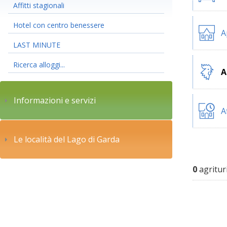
Affitti stagionali
Hotel con centro benessere
A
LAST MINUTE
Ricerca alloggi...
A
Informazioni e servizi
A
Le località del Lago di Garda
0
agritur