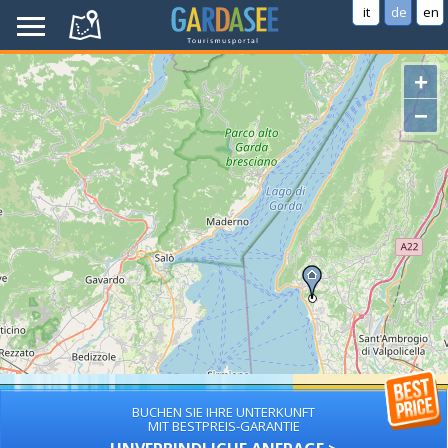
it
de
en
+
−
BUCHEN SIE IHRE UNTERKUNFT
MIT BESTPREIS-GARANTIE