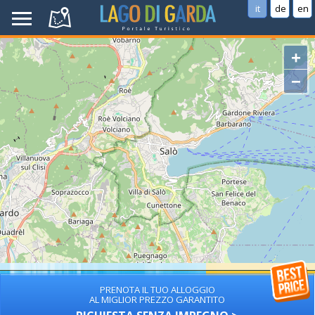
it
de
en
+
−
PRENOTA IL TUO ALLOGGIO
AL MIGLIOR PREZZO GARANTITO