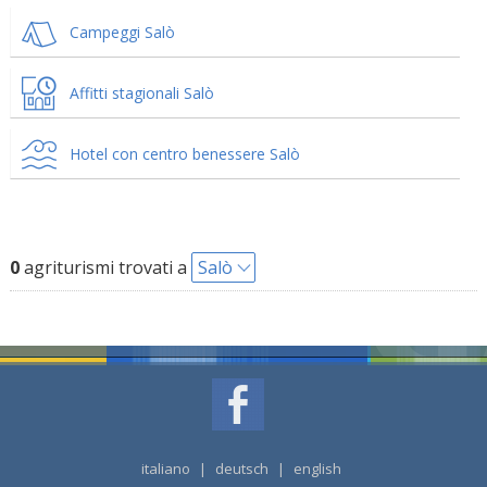
Campeggi Salò
Affitti stagionali Salò
Hotel con centro benessere Salò
0
agriturismi trovati a
Salò
italiano
|
deutsch
|
english