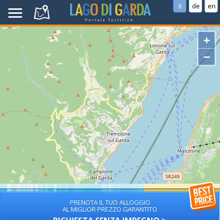
it
de
en
+
−
PRENOTA IL TUO ALLOGGIO
AL MIGLIOR PREZZO GARANTITO