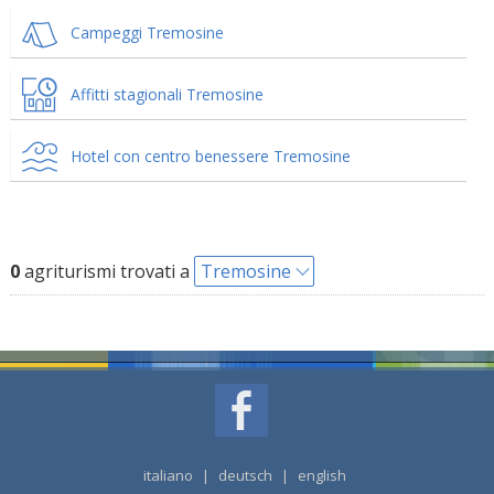
Campeggi Tremosine
Affitti stagionali Tremosine
Hotel con centro benessere Tremosine
0
agriturismi trovati a
Tremosine
italiano
|
deutsch
|
english